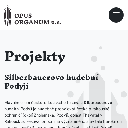
Projekty
Silberbauerovo hudební
Podyjí
Hlavním cílem česko-rakouského festivalu
Silberbauerovo
hudební Podyjí
je hudebně propojovat české a rakouské
pohraničí (okolí Znojemska, Podyjí, oblast Thayatal v
Rakousku). Festival připomíná významného stavitele barokních
varhan Josefa Silberbauera, který působil v oblasti Podyjí