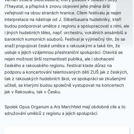
/Thayatal, a přispívá k znovu objevení jeho jména širší
veřejnosti na obou stranách hranice. Cílem festivalu je nejen
interpretace na nástroje od J. Silberbauera hudebníky, kteří
budou podporovat umělce z regionu a spolupracovat s nimi, ale
i jiných hudebních těles, např. orchestru, vokálních ansámblů a
barokních komorních souborů. Festival je výjimečný tím, že se
snaží propojovat české umělce s rakouskými a také tím, že
usiluje o jejich vzájemnou přeshraniční spolupráci. Otevírá se
nejen možnost širší rozmanitosti publika, ale i obohacení
českého a rakouského regionu. Festival klade důraz na
podporu a koncertování talentovaných dětí ZUŠ jak z českých,
tak z rakouských hudebních škol, ve spolupráci se zkušenými
učiteli, se kterými budou společně vystupovat na koncertech
jak v Rakousku, tak v Česku.
Spolek Opus Organum a Ars Marchfeld mají obdobné cíle a to
sdružování umělců z regionu a jejich spolupráci.