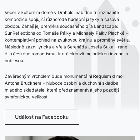
Večer v kulturním domě v Drnholci nabídne tři rozmanité
kompozice spojující různorodé hudební jazyky a časová
období. Zahájí jej premiéra současného díla Landscape:
SunReflections od Tomáše Pálky a Michaely Pálky Plachké –
kontemplativní pohled na zvukovou krajinu a proměny světla.
Následně zazní lyrická a vřelá Serenáda Josefa Suka – rané
dílo českého romantismu, které okouzlí melodickou invencí a
noblesou.
Závěrečným vrcholem bude monumentální
Requiem d moll
Antona Brucknera
– hluboce osobní a duchovní skladba
mladého skladatele, která předznamenává jeho pozdější
symfonickou velikost.
Událost na Facebooku