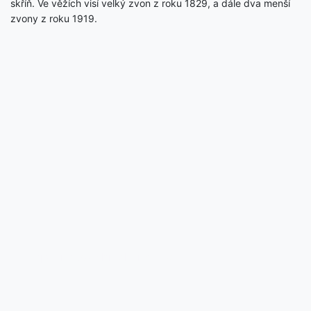
skříň. Ve věžích visí velký zvon z roku 1829, a dále dva menší
zvony z roku 1919.
Zpět na všechny koncerty