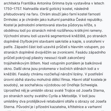
architekta Františka Antonína Grimma byla vystavěna v letech
1750–1757. Nahradila starší gotický kostel, následně
přebudovaný na faru. Chrám slouží jako farní kostel farnosti
Drnholec a je chráněn jako kulturní památka České republiky.
Kostel je jednolodní orientovaná stavba půdorysu kříže, s
obdélnou lodí po stranách mírně rozšířenou krátkými rameny.
Východní stranu lodi uzavírá segmentové kněžiště, po stranách
doplněné čtyřbokými stavbami sakristie a kaple, s oratořemi v
patře. Západní část lodi uzavírá průčelí s hlavním vstupem, po
stranách doplněné dvojvěžím se zvonicemi. Fasádu západního
průčelí pokrývají pilastry nesoucí rizalit zakončený
trojúhelníkovým štítem. Nad vstupním portálem je balkónové
okno. Další okna jsou prolomena v bočních stěnách lodi a v
kněžišti. Fasády chrámu rozčleňují nárožní lizény. V postřešní
úrovni obíhá stavbu mohutná dělicí římsa. Hlavní oltář kostela je
soudobý, se sochařskou výzdobou od Ondřeje Schweigla.
Uprostřed něj je umístěn obraz svaté Trojice od Josefa Sterna,
po stranách sochy svatého Cyrila a Metoděje. V lodi jsou
umístěny dva protějškové retabulární oltáře s obrazy od Josefa
Sterna. Původní je i přízední kazatelna, křtitelnice a varhanní