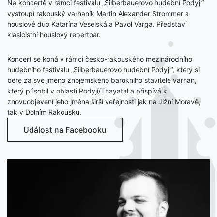
Na koncertě v rámci festivalu „Silberbauerovo hudební Podyjí“
vystoupí rakouský varhaník Martin Alexander Strommer a
houslové duo Katarína Veselská a Pavol Varga. Představí
klasicistní houslový repertoár.
Koncert se koná v rámci česko-rakouského mezinárodního
hudebního festivalu „Silberbauerovo hudební Podyjí“, který si
bere za své jméno znojemského barokního stavitele varhan,
který působil v oblasti Podyjí/Thayatal a přispívá k
znovuobjevení jeho jména širší veřejnosti jak na Jižní Moravě,
tak v Dolním Rakousku.
Událost na Facebooku